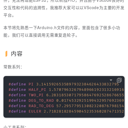
交互性和代码的追溯性，我推荐大家可以以VScode为主要的开发
平台。
本节将先熟悉一下Arduino.h文件的内容，里面包含了很多小功
能，我们可以直接调用无需重复造轮子。
内容
常数系列：
#
define
PI
3.1415926535897932384626433832795
#
define
HALF_PI
1.57079632679489661923132169163
#
define
TWO_PI
6.283185307179586476925286766559
#
define
DEG_TO_RAD
0.01745329251994329576923690
#
define
RAD_TO_DEG
57.2957795130823208767981548
#
define
EULER
2.718281828459045235360287471352
小工具系列：