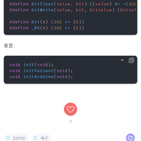
#
define
bitClear
(
value
,
 bit
)
(
(
value
)
&=
~
(
1UL
#
define
bitWrite
(
value
,
 bit
,
 bitvalue
)
(
bitvalu
#
define
bit
(
b
)
(
1UL
<<
(
b
)
)
#
define
_BV
(
b
)
(
1UL
<<
(
b
)
)
重置：
void
init
(
void
)
;
void
initVariant
(
void
)
;
void
initArduino
(
void
)
;
0
ESP32
电子