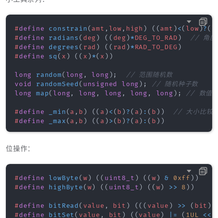
#
define
constrain
(
amt
,
low
,
high
)
(
(
amt
)
<
(
low
)
?
(
l
#
define
radians
(
deg
)
(
(
deg
)
*
DEG_TO_RAD
)
// 角
#
define
degrees
(
rad
)
(
(
rad
)
*
RAD_TO_DEG
)
#
define
sq
(
x
)
(
(
x
)
*
(
x
)
)
long
random
(
long
,
long
)
;
// 范围随机数
void
randomSeed
(
unsigned
long
)
;
// 随机种子数
long
map
(
long
,
long
,
long
,
long
,
long
)
;
// 数值映射
#
define
_min
(
a
,
b
)
(
(
a
)
<
(
b
)
?
(
a
)
:
(
b
)
)
// 大小比较
#
define
_max
(
a
,
b
)
(
(
a
)
>
(
b
)
?
(
a
)
:
(
b
)
)
位操作：
#
define
lowByte
(
w
)
(
(
uint8_t
)
(
(
w
)
&
0xff
)
)
#
define
highByte
(
w
)
(
(
uint8_t
)
(
(
w
)
>>
8
)
)
#
define
bitRead
(
value
,
 bit
)
(
(
(
value
)
>>
(
bit
)
)
#
define
bitSet
(
value
,
 bit
)
(
(
value
)
|=
(
1UL
<<