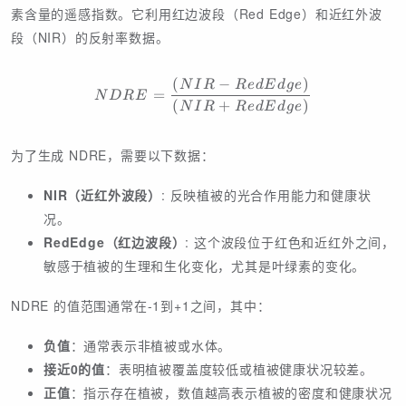
素含量的遥感指数。它利用红边波段（Red Edge）和近红外波
段（NIR）的反射率数据。
(
−
)
NDRE = \frac{(NIR - Red
N
I
R
R
e
d
E
d
g
e
=
N
D
R
E
(
+
)
N
I
R
R
e
d
E
d
g
e
为了生成 NDRE，需要以下数据：
NIR（近红外波段）
: 反映植被的光合作用能力和健康状
况。
RedEdge（红边波段）
: 这个波段位于红色和近红外之间，
敏感于植被的生理和生化变化，尤其是叶绿素的变化。
NDRE 的值范围通常在-1到+1之间，其中：
负值
：通常表示非植被或水体。
接近0的值
：表明植被覆盖度较低或植被健康状况较差。
正值
：指示存在植被，数值越高表示植被的密度和健康状况