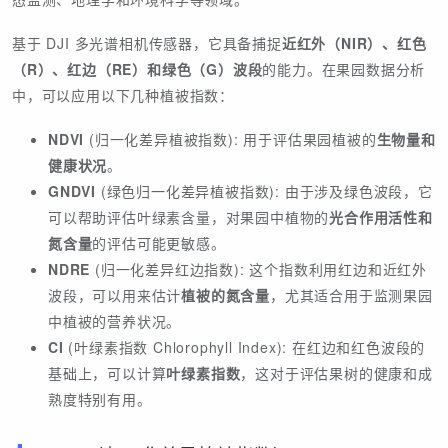
基于 DJI 多光谱相机传感器，它具备捕捉
近红外（NIR）、红色
（R）、红边（RE）和绿色（G）波段
的能力。在果园数据分析
中，可以应用以下几种植被指数：
NDVI
(归一化差异植被指数): 用于评估果园植被的
生物量和
健康状况
。
GNDVI
(绿色归一化差异植被指数): 由于涉及绿色波段，它
可以帮助评估叶绿素含量，对果园中植物的
光合作用活性和
氮含量
的评估可能更敏感。
NDRE
(归一化差异红边指数): 这个指数利用红边和近红外
波段，可以用来估计
植被的氮含量
，尤其适合用于监测果园
中植被的营养状况。
CI
(叶绿素指数 Chlorophyll Index): 在红边和红色波段的
基础上，可以计算
叶绿素指数
，这对于评估果树的健康和成
熟度特别有用。