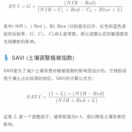
(
−
)
EVI = G \times \frac{(NIR
N
I
R
R
e
d
=
×
E
V
I
G
(
+
×
−
×
+
)
N
I
R
C
R
e
d
C
B
l
u
e
L
1
2
其中( NIR )、( Red )、和( Blue )分别是近红外、红色和蓝色波
G
C
C
L
段的反射率，
、
、
和
是常数，用以调整公式的敏感度和
G
C
C
L
1
2
_
_
光线散射的影响。
1
2
SAVI (土壤调整植被指数)
SAVI是为了减少土壤背景对植被指数的影响而设计的。它特别适
用于裸土占比较高的地区。SAVI的计算公式为：
(
1
+
)
×
(
−
)
SAVI = \frac{(1 + L) \ti
L
N
I
R
R
e
d
=
S
A
V
I
(
+
+
)
N
I
R
R
e
d
L
L
这里
是一个调整因子，通常取值为0.5，用以降低土壤背景的
L
影响。