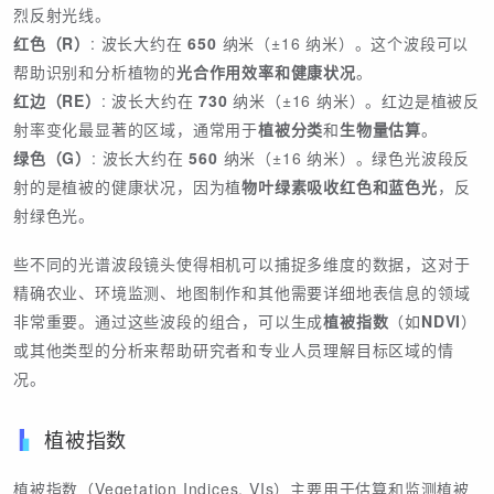
烈反射光线。
红色（R）
: 波长大约在
650
纳米（±16 纳米）。这个波段可以
帮助识别和分析植物的
光合作用效率和健康状况
。
红边（RE）
: 波长大约在
730
纳米（±16 纳米）。红边是植被反
射率变化最显著的区域，通常用于
植被分类
和
生物量估算
。
绿色（G）
: 波长大约在
560
纳米（±16 纳米）。绿色光波段反
射的是植被的健康状况，因为植
物叶绿素吸收红色和蓝色光
，反
射绿色光。
些不同的光谱波段镜头使得相机可以捕捉多维度的数据，这对于
精确农业、环境监测、地图制作和其他需要详细地表信息的领域
非常重要。通过这些波段的组合，可以生成
植被指数
（如
NDVI
）
或其他类型的分析来帮助研究者和专业人员理解目标区域的情
况。
植被指数
植被指数（Vegetation Indices, VIs）主要用于估算和监测植被