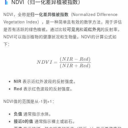
NDVI（归一化差异植被指数）
NDVI，全称是
归一化差异植被指数
（Normalized Difference
Vegetation Index），是一种简单且有效的数学方法，用于评估
是否有活跃的绿色植被。通过比较
可见光
和
近红外光
的反射率，
NDVI可以指示植物的健康状况和生物量。NDVI的计算公式如
下：
(
−
)
NDVI = \frac{(NIR - Red
N
I
R
R
e
d
=
N
D
V
I
(
+
)
N
I
R
R
e
d
NIR
表示近红外波段的反射强度。
Red
表示红色波段的反射强度。
NDVI值的范围是从-1到+1：
负值
通常指示水体。
接近0的值
通常指示裸土或岩石。