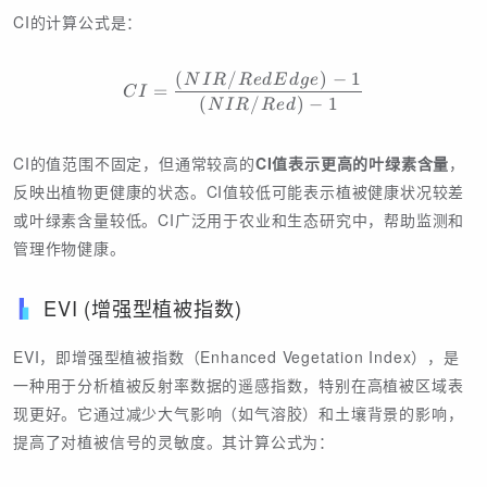
CI的计算公式是：
(
/
)
−
1
CI = \frac{(NIR / RedEdge
N
I
R
R
e
d
E
d
g
e
=
C
I
(
/
)
−
1
N
I
R
R
e
d
CI的值范围不固定，但通常较高的
CI值表示更高的叶绿素含量
，
反映出植物更健康的状态。CI值较低可能表示植被健康状况较差
或叶绿素含量较低。CI广泛用于农业和生态研究中，帮助监测和
管理作物健康。
EVI (增强型植被指数)
EVI，即增强型植被指数（Enhanced Vegetation Index），是
一种用于分析植被反射率数据的遥感指数，特别在高植被区域表
现更好。它通过减少大气影响（如气溶胶）和土壤背景的影响，
提高了对植被信号的灵敏度。其计算公式为：