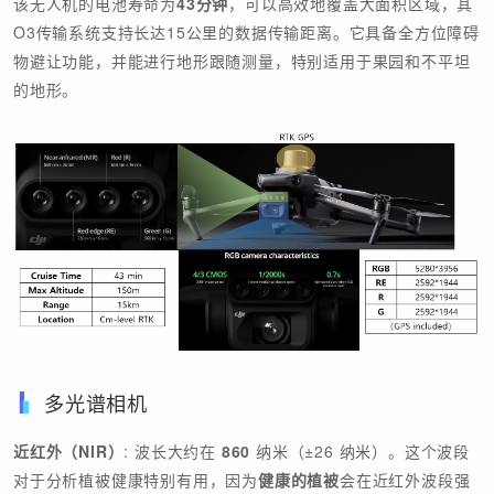
该无人机的电池寿命为
43分钟
，可以高效地覆盖大面积区域，其
O3传输系统支持长达15公里的数据传输距离。它具备全方位障碍
物避让功能，并能进行地形跟随测量，特别适用于果园和不平坦
的地形。
多光谱相机
近红外（NIR）
: 波长大约在
860
纳米（±26 纳米）。这个波段
对于分析植被健康特别有用，因为
健康的植被
会在近红外波段强