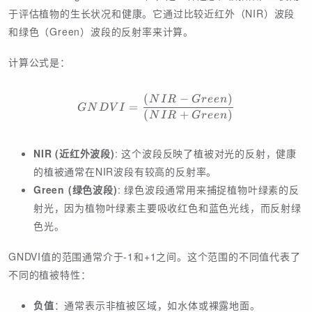
于评估植物的生长状况和健康。它通过比较近红外（NIR）波段
和绿色（Green）波段的反射率来计算。
计算公式是：
(
−
)
GNDVI = \frac{(NIR - Gr
N
I
R
G
r
e
e
n
=
G
N
D
V
I
(
+
)
N
I
R
G
r
e
e
n
NIR (近红外波段)
: 这个波段反映了植被对光的反射，健康
的植被通常在NIR波段有较高的反射率。
Green (绿色波段)
: 绿色波段通常用来捕捉植物叶绿素的反
射光，因为植物叶绿素主要吸收红色和蓝色光线，而反射绿
色光。
GNDVI值的范围通常介于-1和+1之间。这个范围的不同值代表了
不同的植被特性：
负值
：通常表示非植被区域，如水体或裸露地面。