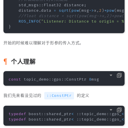
    std_msgs
::
Float32 distance
;
    distance
.
data 
=
sqrt
(
pow
(
msg
->
x
,
2
)
+
pow
(
msg
-
//float distance = sqrt(pow(msg->x,2)+pow(m
ROS_INFO
(
"Listener: Distance to origin = %f
}
开始的时候难以理解对于形参的传入方式。
个人理解
const
 topic_demo
::
gps
::
ConstPtr 
&
我们先来看没见过的
的定义
::ConstPtr
typedef
 boost
::
shared_ptr
<
::
topic_demo
::
gps_
<
C
typedef
 boost
::
shared_ptr
<
::
topic_demo
::
gps_
<
C