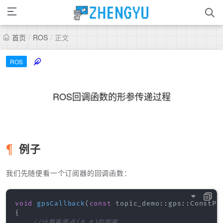
首页
/
ROS
/
正文
ROS
ROS回调函数的形参传递过程
例子
我们先随便看一个订阅器的回调函数：
void
gpsCallback
(
const
 topic_demo
::
gps
::
ConstPt
{
//计算离原点(0,0)的距离