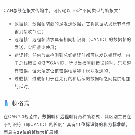
CAN总线在报文传输中，可传输以下4种不同类型的帧报文：
数据帧：数据帧装载的是发送数据，它将数据从发送节点传
输到接收节点；
远程帧：远程帧请求具有相同标识符（CANID）的数据帧的
发送，实际很少使用；
错误帧：任何节点检测到总线错误时都可以发送错误帧。由
于总线错误帧没有CANID，所以当检测到错误帧时，只知道
有错误，但无法定位该错误帧是哪个模块发送的；
过载帧：过载帧用于在先行的和后续的数据帧之间提供附加
的延时。
帧格式
在CAN2.0规范中，
数据帧
和
远程帧
有两种帧格式，其区别主要在
于标识符（即CANID）的长度：具有
11位标识符
的称为
标准帧
，
而具有
29位的帧
称为
扩展帧
。