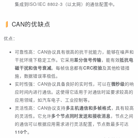
集成到ISO/IEC 8802-3（以太网）的通信配置中。
CAN的优缺点
优点：
可靠性高：CAN协议具有很高的抗干扰能力，能够在噪声和
干扰环境下稳定工作。它采用
差分信号传输
，能有效
抵抗电
磁干扰和信号衰减
。每帧信息都有
CRC校验
及其他检错措
施，数据错误率极低。
实时性强：CAN协议具备良好的实时性，可以在
微秒级
的响
应时间内进行通信。这使得它适用于对通信时延要求较高的
应用领域，如汽车电子、工业控制等。
灵活性高：CAN协议支持
多主机通信和多帧格式
，具有较高
的灵活性。它允许
多个节点同时发送和接收消息
，节点之间
的通信可以根据应用需求进行灵活配置，节点数最多可达
110个
。