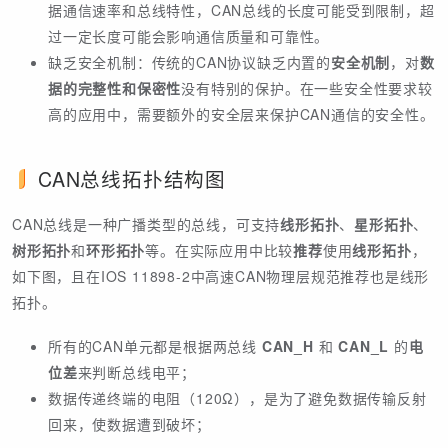
据通信速率和总线特性，CAN总线的长度可能受到限制，超
过一定长度可能会影响通信质量和可靠性。
缺乏安全机制：传统的CAN协议缺乏内置的
安全机制
，对
数
据的完整性和保密性
没有特别的保护。在一些安全性要求较
高的应用中，需要额外的安全层来保护CAN通信的安全性。
CAN总线拓扑结构图
CAN总线是一种广播类型的总线，可支持
线形拓扑
、
星形拓扑
、
树形拓扑
和
环形拓扑
等。在实际应用中比较
推荐
使用
线形拓扑
，
如下图，且在IOS 11898-2中高速CAN物理层规范推荐也是线形
拓扑。
所有的CAN单元都是根据两总线
CAN_H
和
CAN_L
的
电
位差
来判断总线电平；
数据传递终端的电阻（120Ω），是为了避免数据传输反射
回来，使数据遭到破坏；